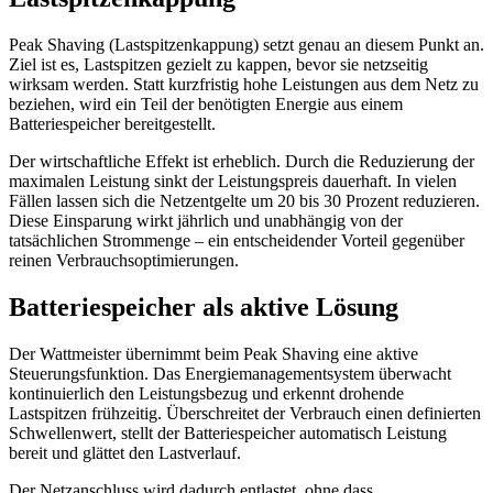
Peak Shaving (Lastspitzenkappung) setzt genau an diesem Punkt an.
Ziel ist es, Lastspitzen gezielt zu kappen, bevor sie netzseitig
wirksam werden. Statt kurzfristig hohe Leistungen aus dem Netz zu
beziehen, wird ein Teil der benötigten Energie aus einem
Batteriespeicher bereitgestellt.
Der wirtschaftliche Effekt ist erheblich. Durch die Reduzierung der
maximalen Leistung sinkt der Leistungspreis dauerhaft. In vielen
Fällen lassen sich die Netzentgelte um 20 bis 30 Prozent reduzieren.
Diese Einsparung wirkt jährlich und unabhängig von der
tatsächlichen Strommenge – ein entscheidender Vorteil gegenüber
reinen Verbrauchsoptimierungen.
Batteriespeicher als aktive Lösung
Der Wattmeister übernimmt beim Peak Shaving eine aktive
Steuerungsfunktion. Das Energiemanagementsystem überwacht
kontinuierlich den Leistungsbezug und erkennt drohende
Lastspitzen frühzeitig. Überschreitet der Verbrauch einen definierten
Schwellenwert, stellt der Batteriespeicher automatisch Leistung
bereit und glättet den Lastverlauf.
Der Netzanschluss wird dadurch entlastet, ohne dass