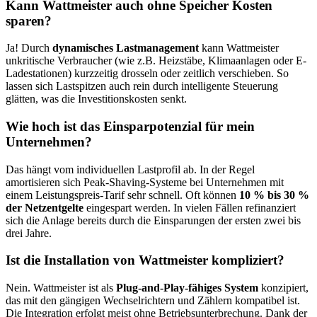
Kann Wattmeister auch ohne Speicher Kosten
sparen?
Ja! Durch
dynamisches Lastmanagement
kann Wattmeister
unkritische Verbraucher (wie z.B. Heizstäbe, Klimaanlagen oder E-
Ladestationen) kurzzeitig drosseln oder zeitlich verschieben. So
lassen sich Lastspitzen auch rein durch intelligente Steuerung
glätten, was die Investitionskosten senkt.
Wie hoch ist das Einsparpotenzial für mein
Unternehmen?
Das hängt vom individuellen Lastprofil ab. In der Regel
amortisieren sich Peak-Shaving-Systeme bei Unternehmen mit
einem Leistungspreis-Tarif sehr schnell. Oft können
10 % bis 30 %
der Netzentgelte
eingespart werden. In vielen Fällen refinanziert
sich die Anlage bereits durch die Einsparungen der ersten zwei bis
drei Jahre.
Ist die Installation von Wattmeister kompliziert?
Nein. Wattmeister ist als
Plug-and-Play-fähiges System
konzipiert,
das mit den gängigen Wechselrichtern und Zählern kompatibel ist.
Die Integration erfolgt meist ohne Betriebsunterbrechung. Dank der