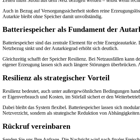
Zeiten muss Strom aus dem Netz bezogen werden – selbst wenn rech
Auch in Bezug auf Versorgungssicherheit stoßen reine Erzeugungslösun
Autarkie bleibt ohne Speicher damit unvollständig.
Batteriespeicher als Fundament der Autar
Batteriespeicher sind das zentrale Element für echte Energieautarkie. 
Netzbezug sinkt und der Autarkiegrad erhöht sich deutlich.
Gleichzeitig schafft der Speicher Resilienz. Bei Netzausfällen kann 
eigener Erzeugung lassen sich auch längere Störungen überbrücken. A
Resilienz als strategischer Vorteil
Resilienz bedeutet, auch unter außergewöhnlichen Bedingungen handlu
er Eigenverbrauch und Kosten, im Störfall sichert er den Weiterbetrieb
Dabei bleibt das System flexibel. Batteriespeicher lassen sich modul
Netzverzicht, sondern als strategische Reduktion von Abhängigkeiten.
Rückruf vereinbaren
Senden Sie uns Ihre Anfrage. Die Nachricht wird nach finaler Freisc