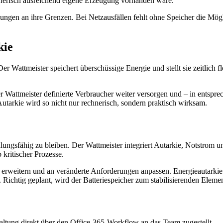
nerisch ausreichend eigene Erzeugung vorhanden wäre.
gen an ihre Grenzen. Bei Netzausfällen fehlt ohne Speicher die Möglic
kie
Der Wattmeister speichert überschüssige Energie und stellt sie zeitlich 
der Wattmeister definierte Verbraucher weiter versorgen und – in entsp
utarkie wird so nicht nur rechnerisch, sondern praktisch wirksam.
ngsfähig zu bleiben. Der Wattmeister integriert Autarkie, Notstrom un
 kritischer Prozesse.
ar erweitern und an veränderte Anforderungen anpassen. Energieautarkie 
 Richtig geplant, wird der Batteriespeicher zum stabilisierenden Eleme
haltung direkt über den Office-365-Workflow an das Team zugestellt.