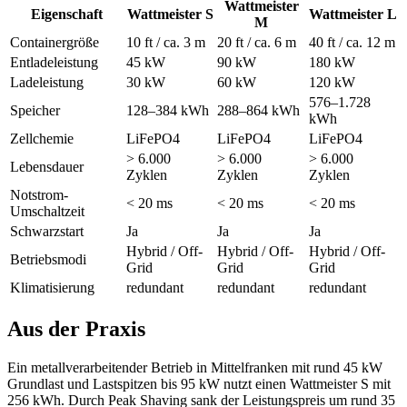
Wattmeister
Eigenschaft
Wattmeister S
Wattmeister L
M
Containergröße
10 ft / ca. 3 m
20 ft / ca. 6 m
40 ft / ca. 12 m
Entladeleistung
45 kW
90 kW
180 kW
Ladeleistung
30 kW
60 kW
120 kW
576–1.728
Speicher
128–384 kWh
288–864 kWh
kWh
Zellchemie
LiFePO4
LiFePO4
LiFePO4
> 6.000
> 6.000
> 6.000
Lebensdauer
Zyklen
Zyklen
Zyklen
Notstrom-
< 20 ms
< 20 ms
< 20 ms
Umschaltzeit
Schwarzstart
Ja
Ja
Ja
Hybrid / Off-
Hybrid / Off-
Hybrid / Off-
Betriebsmodi
Grid
Grid
Grid
Klimatisierung
redundant
redundant
redundant
Aus der Praxis
Ein metallverarbeitender Betrieb in Mittelfranken mit rund 45 kW
Grundlast und Lastspitzen bis 95 kW nutzt einen Wattmeister S mit
256 kWh. Durch Peak Shaving sank der Leistungspreis um rund 35