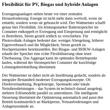
Flexibilität für PV, Biogas und hybride Anlagen
Erzeugungsanlagen stehen heute vor einer zentralen
Herausforderung: Energie ist nicht mehr dann wertvoll, wenn sie
entsteht, sondern wenn sie gebraucht wird. Der Wattmeister schafft
genau hier Flexibilität. Als leistungsstarker Batteriespeicher im
Container entkoppelt er Erzeugung und Einspeisung und ermöglicht
es Betreibern, Strom gezielt zeitlich zu verschieben. Für
Photovoltaik-Anlagen bedeutet das: weniger Abregelung, höherer
Eigenverbrauch und die Möglichkeit, Strom gezielt zu
Hochpreiszeiten bereitzustellen. Bei Biogas- und BHKW-Anlagen
erlaubt der Speicher eine echte Flexibilisierung ohne teure
Überbauung. Das Aggregat kann im optimalen Betriebspunkt
laufen, während der Stromspeicher Container die kurzfristige
Leistungsbereitstellung übernimmt.
Der Wattmeister ist dabei nicht als Insellösung gedacht, sondern als
integraler Bestandteil moderner Erzeugungskonzepte. Ob
Direktvermarktung, Regelenergie, Spotmarkt oder lokale
Netzdienstleistungen – das System ist technisch darauf ausgelegt,
mehrere Erlösmodelle parallel zu unterstützen. Die intelligente
Steuerung übernimmt die Optimierung automatisch und passt den
Betrieb kontinuierlich an Marktpreise, Netzanforderungen und
Anlagenzustände an.