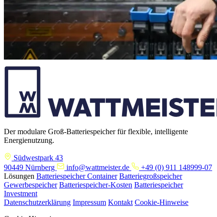
Der modulare Groß-Batteriespeicher für flexible, intelligente
Energienutzung.
Südwestpark 43
90449 Nürnberg
info@wattmeister.de
+49 (0) 911 148999-07
Lösungen
Batteriespeicher Container
Batteriegroßspeicher
Gewerbespeicher
Batteriespeicher-Kosten
Batteriespeicher
Investment
Datenschutzerklärung
Impressum
Kontakt
Cookie-Hinweise