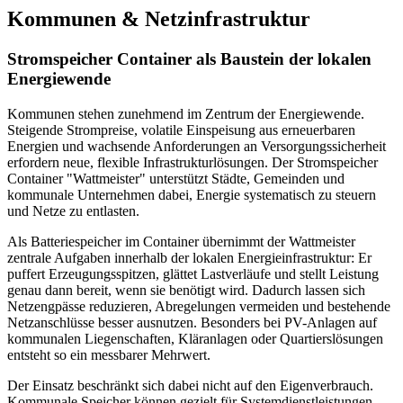
Kommunen & Netzinfrastruktur
Stromspeicher Container als Baustein der lokalen
Energiewende
Kommunen stehen zunehmend im Zentrum der Energiewende.
Steigende Strompreise, volatile Einspeisung aus erneuerbaren
Energien und wachsende Anforderungen an Versorgungssicherheit
erfordern neue, flexible Infrastrukturlösungen. Der Stromspeicher
Container "Wattmeister" unterstützt Städte, Gemeinden und
kommunale Unternehmen dabei, Energie systematisch zu steuern
und Netze zu entlasten.
Als Batteriespeicher im Container übernimmt der Wattmeister
zentrale Aufgaben innerhalb der lokalen Energieinfrastruktur: Er
puffert Erzeugungsspitzen, glättet Lastverläufe und stellt Leistung
genau dann bereit, wenn sie benötigt wird. Dadurch lassen sich
Netzengpässe reduzieren, Abregelungen vermeiden und bestehende
Netzanschlüsse besser ausnutzen. Besonders bei PV-Anlagen auf
kommunalen Liegenschaften, Kläranlagen oder Quartierslösungen
entsteht so ein messbarer Mehrwert.
Der Einsatz beschränkt sich dabei nicht auf den Eigenverbrauch.
Kommunale Speicher können gezielt für Systemdienstleistungen,