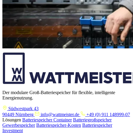
Der modulare Groß-Batteriespeicher für flexible, intelligente
Energienutzung.
Südwestpark 43
90449 Nürnberg
info@wattmeister.de
+49 (0) 911 148999-07
Lösungen
Batteriespeicher Container
Batteriegroßspeicher
Gewerbespeicher
Batteriespeicher-Kosten
Batteriespeicher
Investment