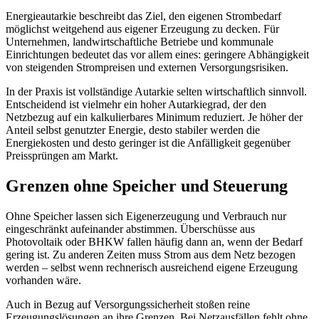
Energieautarkie beschreibt das Ziel, den eigenen Strombedarf
möglichst weitgehend aus eigener Erzeugung zu decken. Für
Unternehmen, landwirtschaftliche Betriebe und kommunale
Einrichtungen bedeutet das vor allem eines: geringere Abhängigkeit
von steigenden Strompreisen und externen Versorgungsrisiken.
In der Praxis ist vollständige Autarkie selten wirtschaftlich sinnvoll.
Entscheidend ist vielmehr ein hoher Autarkiegrad, der den
Netzbezug auf ein kalkulierbares Minimum reduziert. Je höher der
Anteil selbst genutzter Energie, desto stabiler werden die
Energiekosten und desto geringer ist die Anfälligkeit gegenüber
Preissprüngen am Markt.
Grenzen ohne Speicher und Steuerung
Ohne Speicher lassen sich Eigen­erzeugung und Verbrauch nur
eingeschränkt aufeinander abstimmen. Überschüsse aus
Photovoltaik oder BHKW fallen häufig dann an, wenn der Bedarf
gering ist. Zu anderen Zeiten muss Strom aus dem Netz bezogen
werden – selbst wenn rechnerisch ausreichend eigene Erzeugung
vorhanden wäre.
Auch in Bezug auf Versorgungssicherheit stoßen reine
Erzeugungslösungen an ihre Grenzen. Bei Netzausfällen fehlt ohne