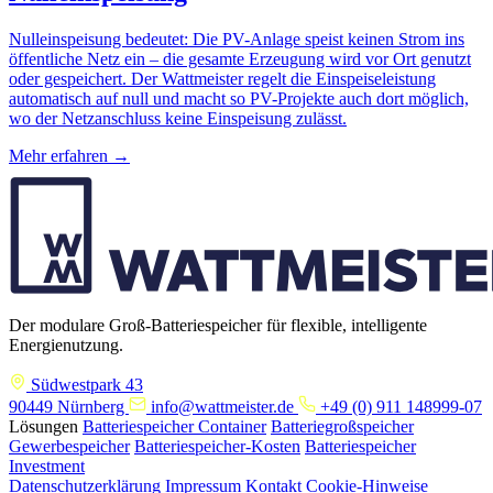
Nulleinspeisung bedeutet: Die PV-Anlage speist keinen Strom ins
öffentliche Netz ein – die gesamte Erzeugung wird vor Ort genutzt
oder gespeichert. Der Wattmeister regelt die Einspeiseleistung
automatisch auf null und macht so PV-Projekte auch dort möglich,
wo der Netzanschluss keine Einspeisung zulässt.
Mehr erfahren →
Der modulare Groß-Batteriespeicher für flexible, intelligente
Energienutzung.
Südwestpark 43
90449 Nürnberg
info@wattmeister.de
+49 (0) 911 148999-07
Lösungen
Batteriespeicher Container
Batteriegroßspeicher
Gewerbespeicher
Batteriespeicher-Kosten
Batteriespeicher
Investment
Datenschutzerklärung
Impressum
Kontakt
Cookie-Hinweise