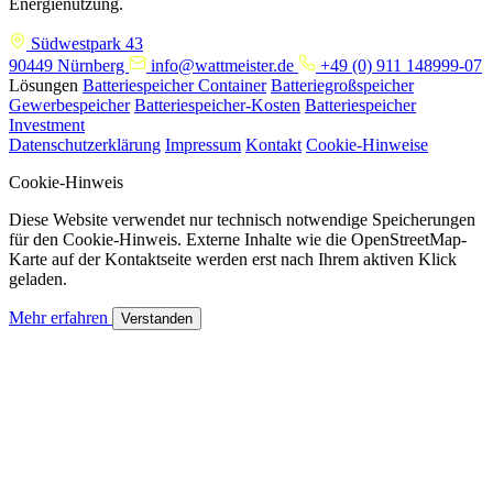
Energienutzung.
Südwestpark 43
90449 Nürnberg
info@wattmeister.de
+49 (0) 911 148999-07
Lösungen
Batteriespeicher Container
Batteriegroßspeicher
Gewerbespeicher
Batteriespeicher-Kosten
Batteriespeicher
Investment
Datenschutzerklärung
Impressum
Kontakt
Cookie-Hinweise
Cookie-Hinweis
Diese Website verwendet nur technisch notwendige Speicherungen
für den Cookie-Hinweis. Externe Inhalte wie die OpenStreetMap-
Karte auf der Kontaktseite werden erst nach Ihrem aktiven Klick
geladen.
Mehr erfahren
Verstanden